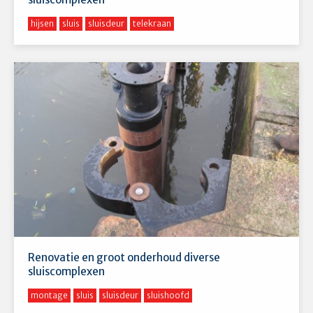
hijsen
sluis
sluisdeur
telekraan
Renovatie en groot onderhoud diverse
sluiscomplexen
montage
sluis
sluisdeur
sluishoofd