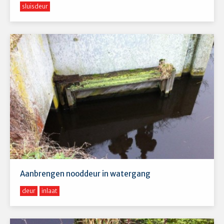
sluisdeur
Aanbrengen nooddeur in watergang
deur
inlaat