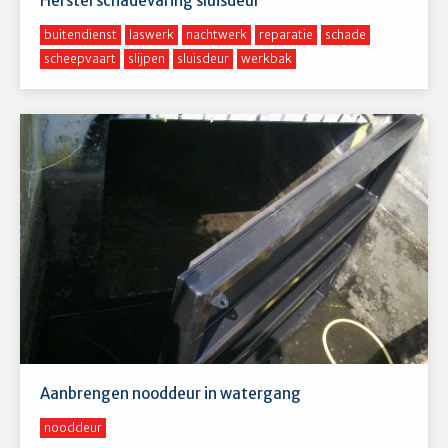
Herstel schadevaring sluisdeur
buitendienst
laswerk
nachtwerk
reparatie
schade
scheepvaart
slijpen
sluisdeur
werkbak
Aanbrengen nooddeur in watergang
nooddeur