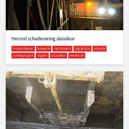
Herstel schadevaring sluisdeur
buitendienst
laswerk
nachtwerk
reparatie
schade
scheepvaart
slijpen
sluisdeur
werkbak