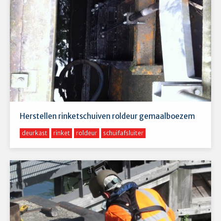
Herstellen rinketschuiven roldeur gemaalboezem
deurkast
rinket
roldeur
schuifafsluiter