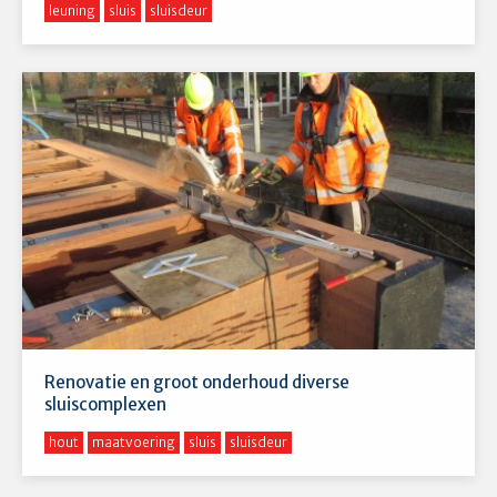
leuning
sluis
sluisdeur
Renovatie en groot onderhoud diverse
sluiscomplexen
hout
maatvoering
sluis
sluisdeur