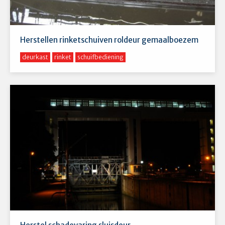
Herstellen rinketschuiven roldeur gemaalboezem
deurkast
rinket
schuifbediening