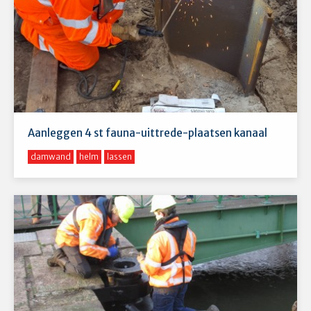
Aanleggen 4 st fauna-uittrede-plaatsen kanaal
damwand
helm
lassen