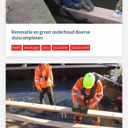
Renovatie en groot onderhoud diverse
sluiscomplexen
helm
montage
sluis
sluisdeur
sluishoofd