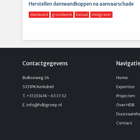
Herstellen damwandkoppen na aanvaarschade
damwand
grondwerk
kanaal
minigraver
Contactgegevens
Navigati
Bulkseweg 24
Home
5331PK Kerkdriel
Expertise
T. +31 (0)418 - 63 37 32
Projecten
E.
info@hdbgroep.nl
Over HDB
Duurzaamhe
Contact