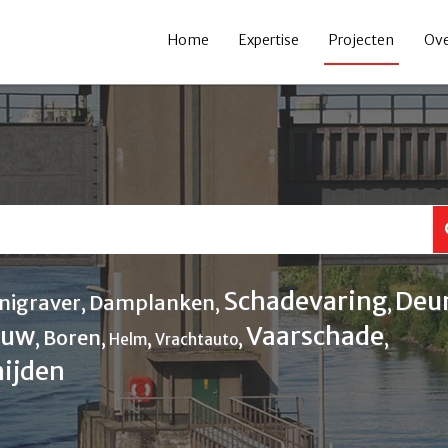
Home
Expertise
Projecten
Ov
Schadevaring
Deu
nigraver
Damplanken
,
,
,
tuw
Vaarschade
Boren
,
,
,
,
,
Helm
Vrachtauto
ijden