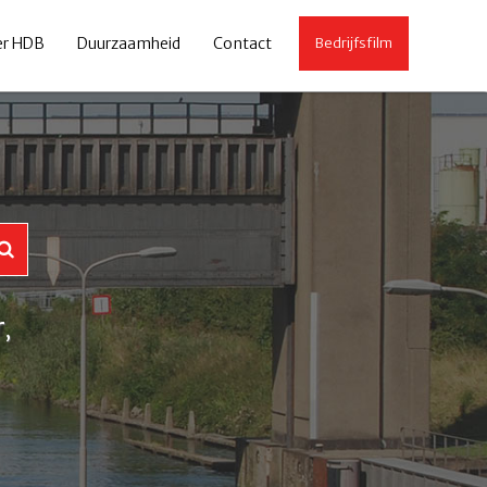
er HDB
Duurzaamheid
Contact
Bedrijfsfilm
r
,