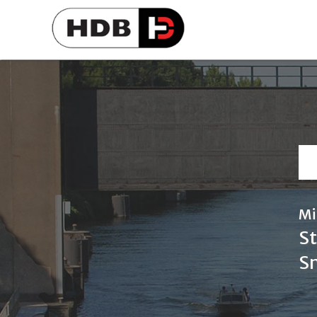
Mi
S
Sn