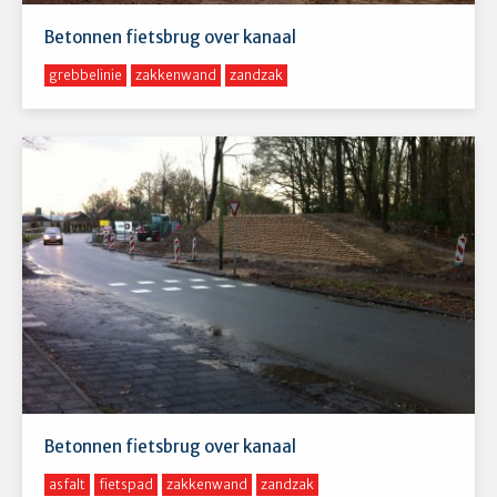
Betonnen fietsbrug over kanaal
grebbelinie
zakkenwand
zandzak
Betonnen fietsbrug over kanaal
asfalt
fietspad
zakkenwand
zandzak