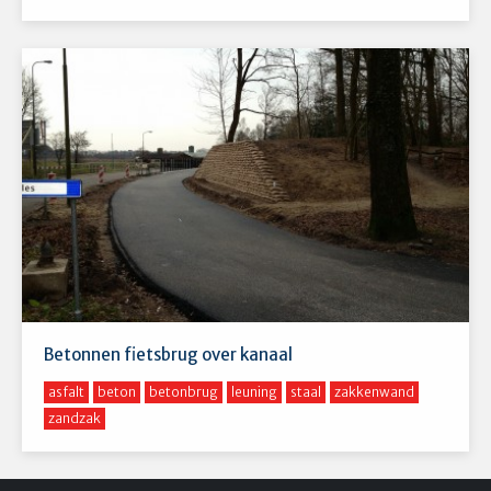
Betonnen fietsbrug over kanaal
asfalt
beton
betonbrug
leuning
staal
zakkenwand
zandzak